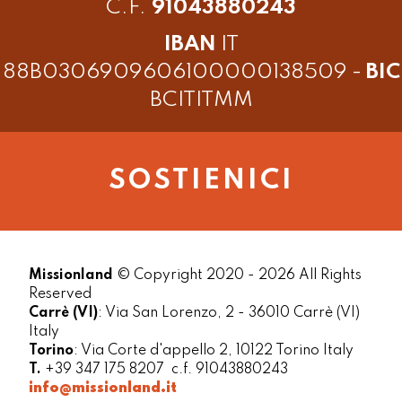
C.F.
91043880243
IBAN
IT
88B0306909606100000138509 -
BIC
BCITITMM
SOSTIENICI
Missionland
© Copyright 2020 - 2026 All Rights
Reserved
Carrè (VI)
: Via San Lorenzo, 2 - 36010 Carrè (VI)
Italy
Torino
: Via Corte d'appello 2, 10122 Torino Italy
T.
+39 347 175 8207 c.f. 91043880243
info@missionland.it